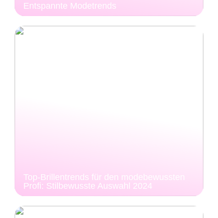
Entspannte Modetrends
Top-Brillentrends für den modebewussten
Profi: Stilbewusste Auswahl 2024