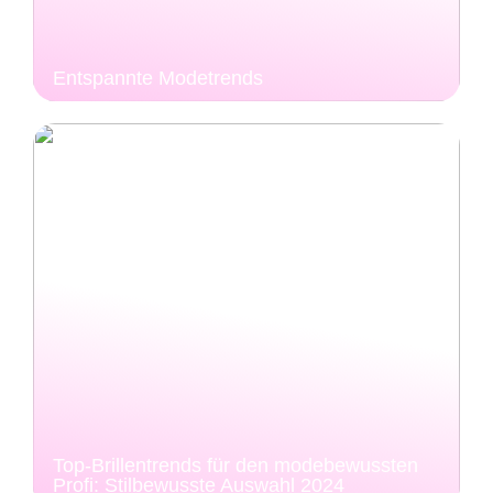
Entspannte Modetrends
Top-Brillentrends für den modebewussten
Profi: Stilbewusste Auswahl 2024