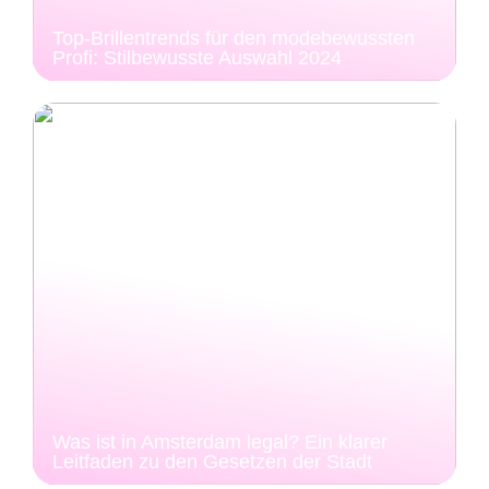
Top-Brillentrends für den modebewussten
Profi: Stilbewusste Auswahl 2024
Was ist in Amsterdam legal? Ein klarer
Leitfaden zu den Gesetzen der Stadt