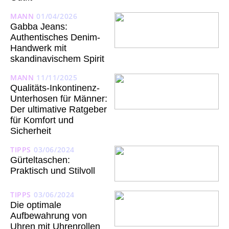
MANN
01/04/2026
Gabba Jeans:
Authentisches Denim-
Handwerk mit
skandinavischem Spirit
MANN
11/11/2025
Qualitäts-Inkontinenz-
Unterhosen für Männer:
Der ultimative Ratgeber
für Komfort und
Sicherheit
TIPPS
03/06/2024
Gürteltaschen:
Praktisch und Stilvoll
TIPPS
03/06/2024
Die optimale
Aufbewahrung von
Uhren mit Uhrenrollen