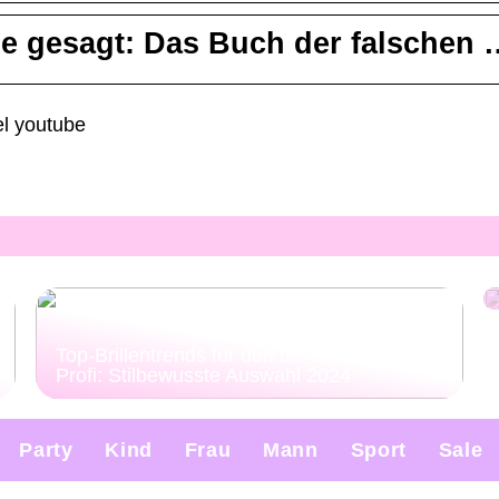
ie gesagt: Das Buch der falschen 
el youtube
Top-Brillentrends für den modebewussten
Profi: Stilbewusste Auswahl 2024
Party
Kind
Frau
Mann
Sport
Sale