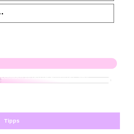
…
Was ist in Amsterdam legal? Ein klarer
Leitfaden zu den Gesetzen der Stadt
Tipps