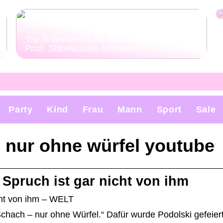
Top-Brillentrends für den modebewussten
Profi: Stilbewusste Auswahl 2024
Party
Kind
Frau
Mann
Sport
Sale
h nur ohne würfel youtube
 Spruch ist gar nicht von ihm
cht von ihm – WELT
Schach – nur ohne Würfel.“ Dafür wurde Podolski gefeiert