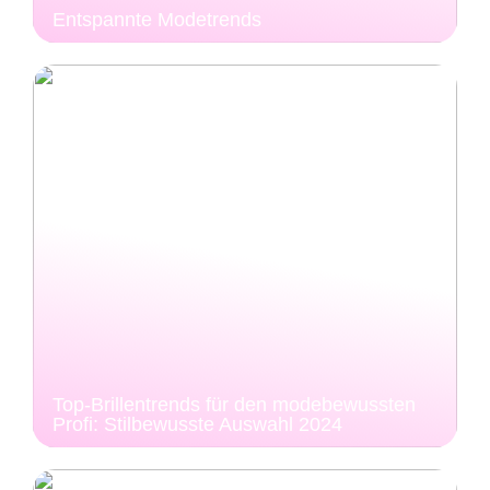
Entspannte Modetrends
Top-Brillentrends für den modebewussten
Profi: Stilbewusste Auswahl 2024