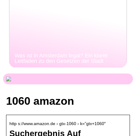
Was ist in Amsterdam legal? Ein klarer
Leitfaden zu den Gesetzen der Stadt
1060 amazon
http s://www.amazon.de › gtx-1060 › k=”gtx+1060″
Suchergebnis Auf